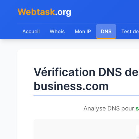
Webtask
.org
Accueil
Whois
Mon IP
DNS
Test de
Vérification DNS d
business.com
Analyse DNS pour
s