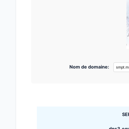
Nom de domaine:
SE
dns3.eq