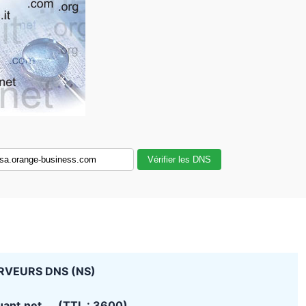
Vérifier les DNS
RVEURS DNS (NS)
uant.net (TTL : 3600)