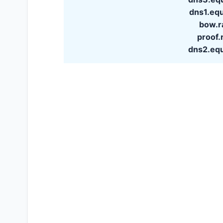
dns1.eq
bow.r
proof.
dns2.eq