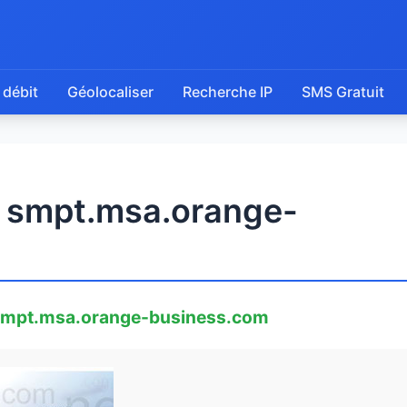
 débit
Géolocaliser
Recherche IP
SMS Gratuit
e smpt.msa.orange-
mpt.msa.orange-business.com