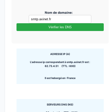
Nom de domaine:
Vérifier les DNS
ADRESSE IP (A)
L'adresse ip correspondant à smtp.axinet.fr est :
62.73.4.51 (TTL : 600)
Il est hebergé en : France
SERVEURS DNS (NS)