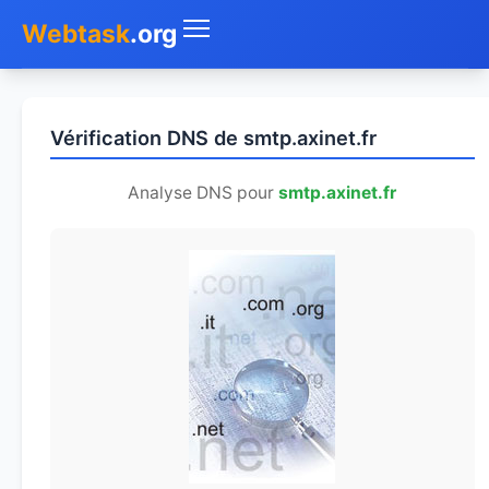
Webtask
.org
Accueil
Vérification DNS de smtp.axinet.fr
Whois
Analyse DNS pour
smtp.axinet.fr
Mon IP
DNS
Test de débit
Géolocaliser
Recherche IP
SMS Gratuit