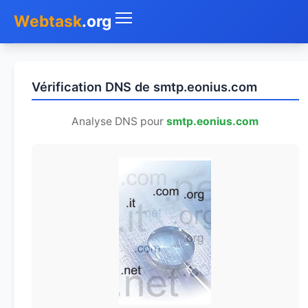
Webtask
.org
Accueil
Vérification DNS de smtp.eonius.com
Whois
Analyse DNS pour
smtp.eonius.com
Mon IP
DNS
Test de débit
Géolocaliser
Recherche IP
SMS Gratuit