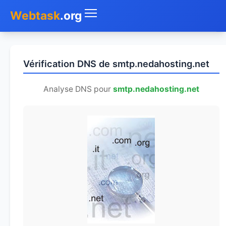
Webtask
.org
Accueil
Vérification DNS de smtp.nedahosting.net
Whois
Analyse DNS pour
smtp.nedahosting.net
Mon IP
DNS
Test de débit
Géolocaliser
Recherche IP
SMS Gratuit