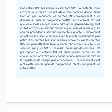
Une entrée DNS MX indique les serveurs SMTP à contacter pour
envoyer un e-mail à un utilisateur d'un domaine donné. Sous
Unix on peut récupérer les entrées MX correspondant à un
domaine à l'aide du programme host(1) (entre autres). On voit
que les e-mails envoyés à une adresse en @wikimedia.org sont
en fait envoyés au serveur mormo.org ou mail.wikimedia.org. Le
nombre précédent le serveur représente la priorité. Normalement
on est censé utiliser le serveur avec la priorité numérique la plus
petite. Les entrées MX sont rendues obsolètes par les entrées
SRV qui permettent de faire la même chose mais pour tous les
services, pas juste SMTP (l'e-mail). L'avantage des entrées SRV
par rapport aux entrées MX est aussi qu'elles permettent de
choisir un port arbitraire pour chaque service ainsi que de faire de
la répartition de charge plus efficacement. L'inconvénient c'est
qu'il existe encore peu de programmes clients qui gèrent les
entrées SRV.