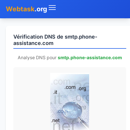
Webtask
.org
Accueil
Vérification DNS de smtp.phone-
Whois
assistance.com
Mon IP
Analyse DNS pour
smtp.phone-assistance.com
DNS
Test de débit
Géolocaliser
Recherche IP
SMS Gratuit