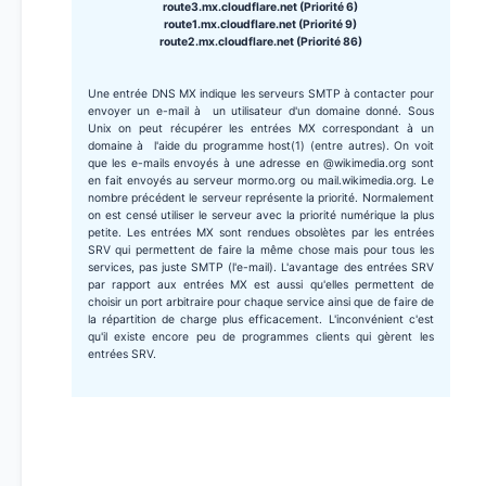
route3.mx.cloudflare.net (Priorité 6)
route1.mx.cloudflare.net (Priorité 9)
route2.mx.cloudflare.net (Priorité 86)
Une entrée DNS MX indique les serveurs SMTP à contacter pour
envoyer un e-mail à un utilisateur d'un domaine donné. Sous
Unix on peut récupérer les entrées MX correspondant à un
domaine à l'aide du programme host(1) (entre autres). On voit
que les e-mails envoyés à une adresse en @wikimedia.org sont
en fait envoyés au serveur mormo.org ou mail.wikimedia.org. Le
nombre précédent le serveur représente la priorité. Normalement
on est censé utiliser le serveur avec la priorité numérique la plus
petite. Les entrées MX sont rendues obsolètes par les entrées
SRV qui permettent de faire la même chose mais pour tous les
services, pas juste SMTP (l'e-mail). L'avantage des entrées SRV
par rapport aux entrées MX est aussi qu'elles permettent de
choisir un port arbitraire pour chaque service ainsi que de faire de
la répartition de charge plus efficacement. L'inconvénient c'est
qu'il existe encore peu de programmes clients qui gèrent les
entrées SRV.