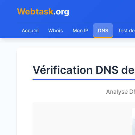
Webtask
.org
Accueil
Whois
Mon IP
DNS
Test de
Vérification DNS de
Analyse D