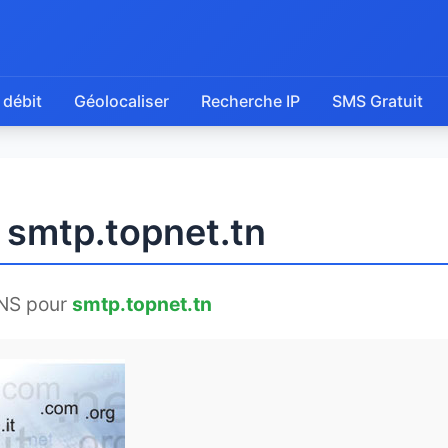
 débit
Géolocaliser
Recherche IP
SMS Gratuit
 smtp.topnet.tn
NS pour
smtp.topnet.tn