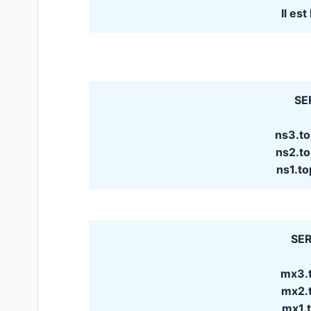
Il es
SE
ns3.t
ns2.t
ns1.t
SER
mx3.t
mx2.t
mx1.t