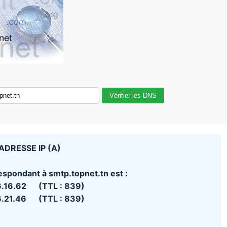
Vérifier les DNS
ADRESSE IP (A)
espondant à smtp.topnet.tn est :
6.16.62 (TTL : 839)
6.21.46 (TTL : 839)