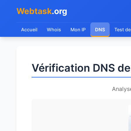
Webtask
.org
Accueil
Whois
Mon IP
DNS
Test de
Vérification DNS de
Analys