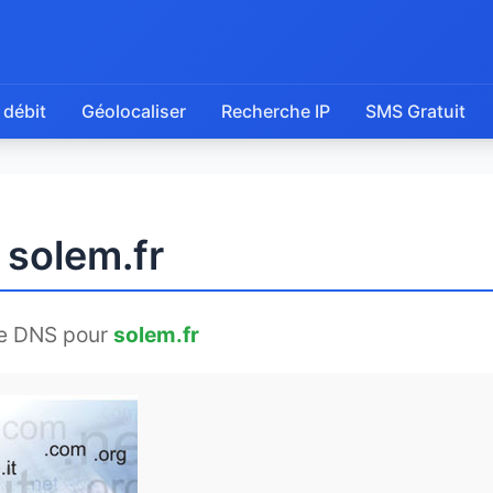
 débit
Géolocaliser
Recherche IP
SMS Gratuit
 solem.fr
e DNS pour
solem.fr