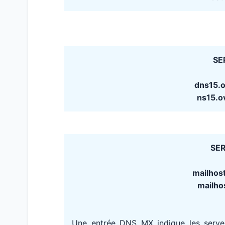
SE
dns15.
ns15.o
SER
mailhost
mailhos
Une entrée DNS MX indique les serv