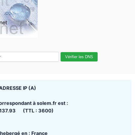
Vérifier les DNS
ADRESSE IP (A)
orrespondant à solem.fr est :
.137.93 (TTL : 3600)
t hebergé en : France