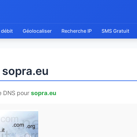
 débit
Géolocaliser
Recherche IP
SMS Gratuit
 sopra.eu
e DNS pour
sopra.eu