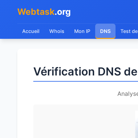
Webtask
.org
Accueil
Whois
Mon IP
DNS
Test de
Vérification DNS de
Analys