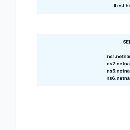
Il est 
SE
ns1.netn
ns2.netn
ns5.netn
ns6.netn