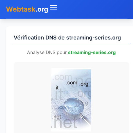
Webtask
.org
Accueil
Vérification DNS de streaming-series.org
Whois
Analyse DNS pour
streaming-series.org
Mon IP
DNS
Test de débit
Géolocaliser
Recherche IP
SMS Gratuit