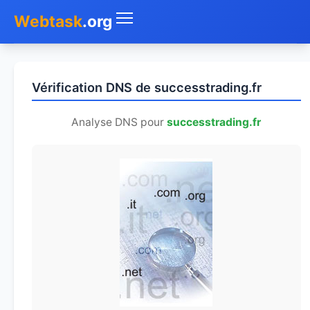
Webtask
.org
Accueil
Vérification DNS de successtrading.fr
Whois
Analyse DNS pour
successtrading.fr
Mon IP
DNS
Test de débit
Géolocaliser
Recherche IP
SMS Gratuit