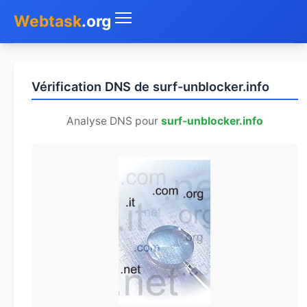
Webtask
.org
Accueil
Vérification DNS de surf-unblocker.info
Whois
Analyse DNS pour
surf-unblocker.info
Mon IP
DNS
Test de débit
Géolocaliser
Recherche IP
SMS Gratuit