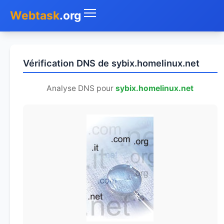
Webtask
.org
Accueil
Vérification DNS de sybix.homelinux.net
Whois
Analyse DNS pour
sybix.homelinux.net
Mon IP
DNS
Test de débit
Géolocaliser
Recherche IP
SMS Gratuit