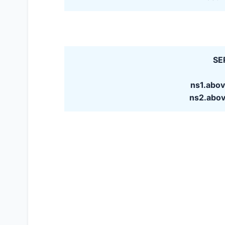
SE
ns1.abo
ns2.abo