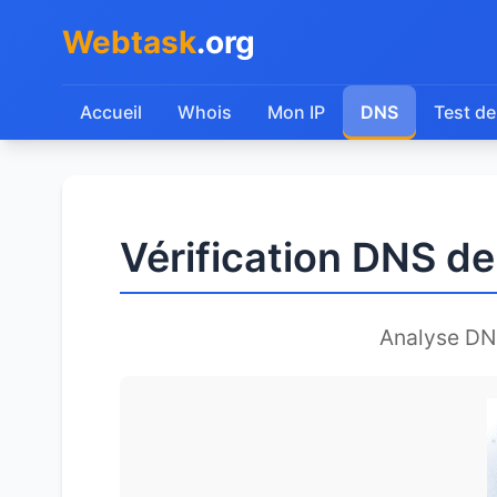
Webtask
.org
Accueil
Whois
Mon IP
DNS
Test de
Vérification DNS de
Analyse DN