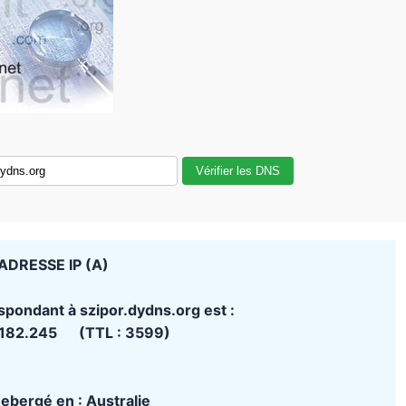
Vérifier les DNS
ADRESSE IP (A)
spondant à szipor.dydns.org est :
.182.245 (TTL : 3599)
 hebergé en : Australie