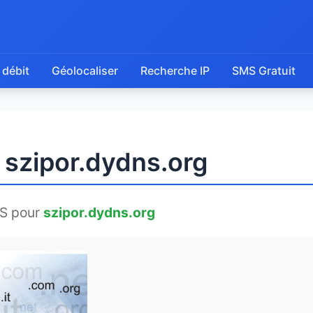
 débit
Géolocaliser
Recherche IP
SMS Gratuit
 szipor.dydns.org
S pour
szipor.dydns.org