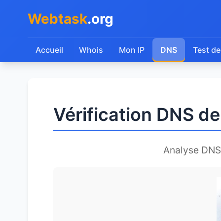
Webtask
.org
Accueil
Whois
Mon IP
DNS
Test de
Vérification DNS d
Analyse DNS