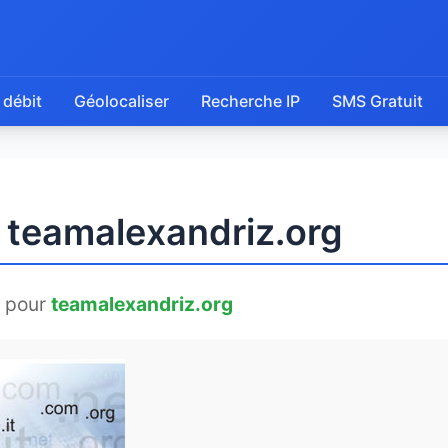
 débit
Géolocaliser
Recherche IP
SMS Gratuit
e teamalexandriz.org
 pour
teamalexandriz.org