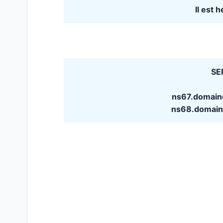
Il est 
SE
ns67.domain
ns68.domain