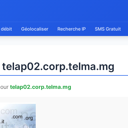
 débit
Géolocaliser
Recherche IP
SMS Gratuit
e telap02.corp.telma.mg
pour
telap02.corp.telma.mg