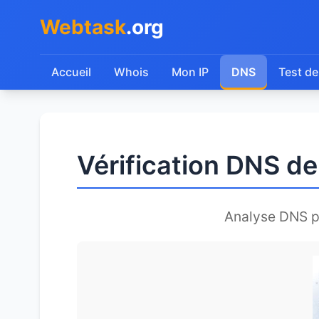
Webtask
.org
Accueil
Whois
Mon IP
DNS
Test de
Vérification DNS d
Analyse DNS 