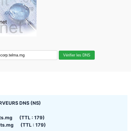
Vérifier les DNS
RVEURS DNS (NS)
ts.mg (TTL : 179)
dts.mg (TTL : 179)