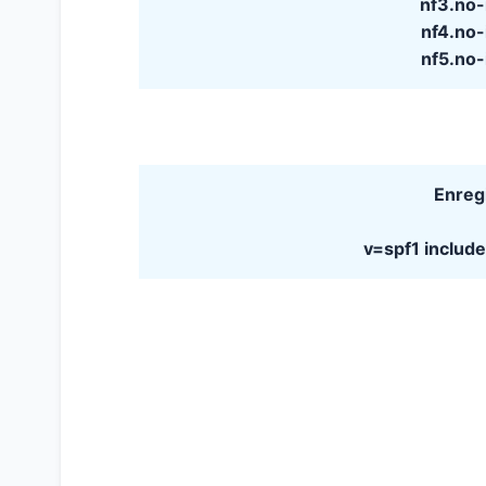
nf3.no
nf4.no
nf5.no
Enreg
v=spf1 includ