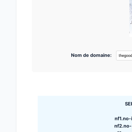
Nom de domaine:
SE
nf1.no
nf2.no