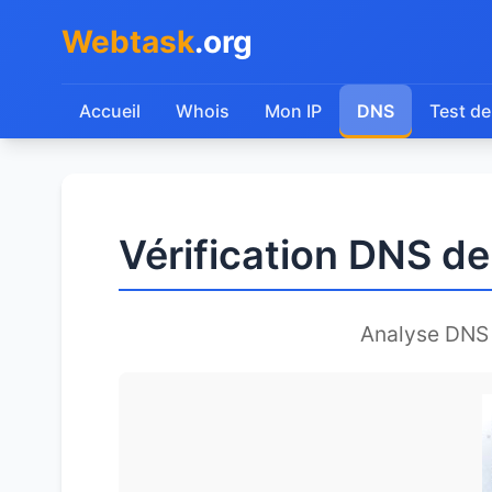
Webtask
.org
Accueil
Whois
Mon IP
DNS
Test de
Vérification DNS de
Analyse DNS