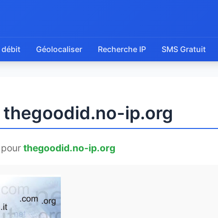
 débit
Géolocaliser
Recherche IP
SMS Gratuit
 thegoodid.no-ip.org
 pour
thegoodid.no-ip.org