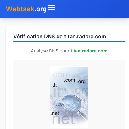
Webtask
.org
Accueil
Vérification DNS de titan.radore.com
Whois
Analyse DNS pour
titan.radore.com
Mon IP
DNS
Test de débit
Géolocaliser
Recherche IP
SMS Gratuit