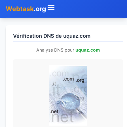
Webtask
.org
Accueil
Vérification DNS de uquaz.com
Whois
Analyse DNS pour
uquaz.com
Mon IP
DNS
Test de débit
Géolocaliser
Recherche IP
SMS Gratuit