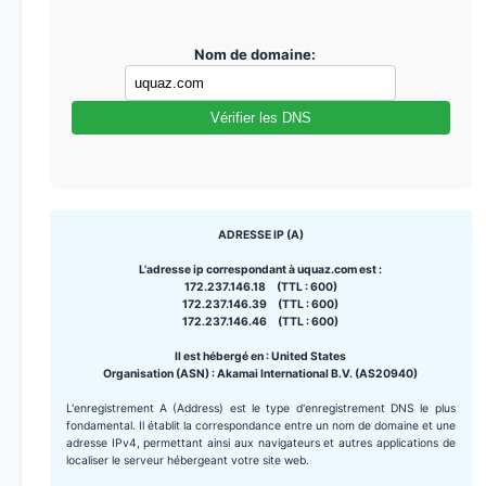
Nom de domaine:
Vérifier les DNS
ADRESSE IP (A)
L'adresse ip correspondant à uquaz.com est :
172.237.146.18 (TTL : 600)
172.237.146.39 (TTL : 600)
172.237.146.46 (TTL : 600)
Il est hébergé en : United States
Organisation (ASN) : Akamai International B.V. (AS20940)
L'enregistrement A (Address) est le type d'enregistrement DNS le plus
fondamental. Il établit la correspondance entre un nom de domaine et une
adresse IPv4, permettant ainsi aux navigateurs et autres applications de
localiser le serveur hébergeant votre site web.