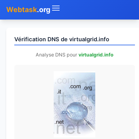
Webtask
.org
Accueil
Vérification DNS de virtualgrid.info
Whois
Analyse DNS pour
virtualgrid.info
Mon IP
DNS
Test de débit
Géolocaliser
Recherche IP
SMS Gratuit