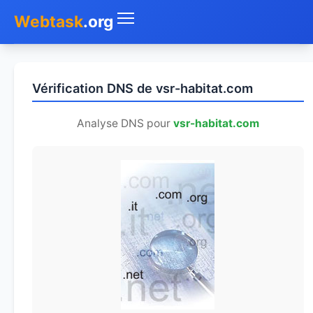
Webtask
.org
Accueil
Vérification DNS de vsr-habitat.com
Whois
Analyse DNS pour
vsr-habitat.com
Mon IP
DNS
Test de débit
Géolocaliser
Recherche IP
SMS Gratuit