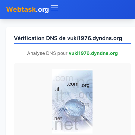
Webtask
.org
Accueil
Vérification DNS de vuki1976.dyndns.org
Whois
Analyse DNS pour
vuki1976.dyndns.org
Mon IP
DNS
Test de débit
Géolocaliser
Recherche IP
SMS Gratuit