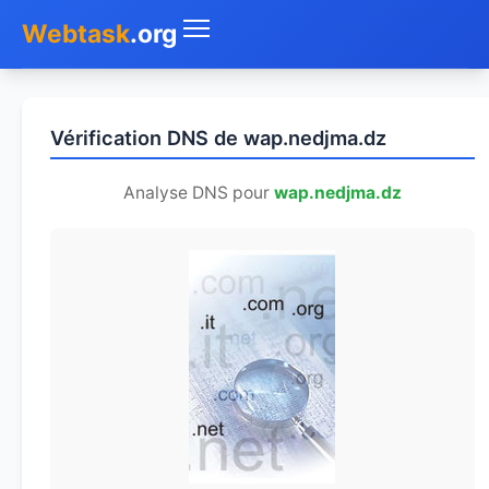
Webtask
.org
Accueil
Vérification DNS de wap.nedjma.dz
Whois
Analyse DNS pour
wap.nedjma.dz
Mon IP
DNS
Test de débit
Géolocaliser
Recherche IP
SMS Gratuit