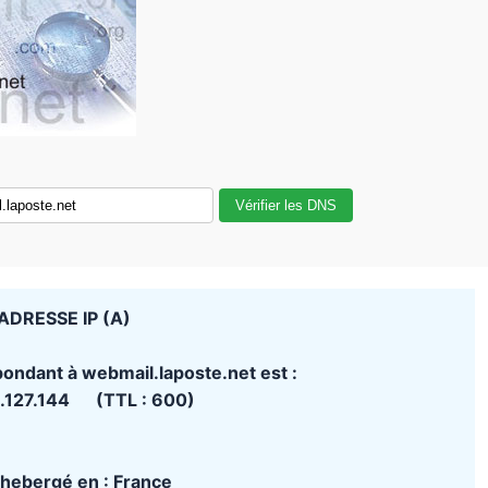
Vérifier les DNS
ADRESSE IP (A)
pondant à webmail.laposte.net est :
.127.144 (TTL : 600)
t hebergé en : France