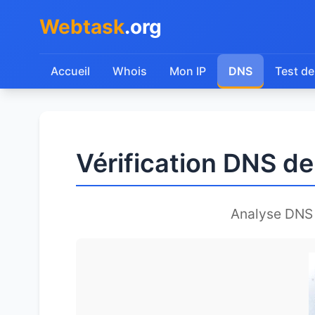
Webtask
.org
Accueil
Whois
Mon IP
DNS
Test de
Vérification DNS de
Analyse DNS