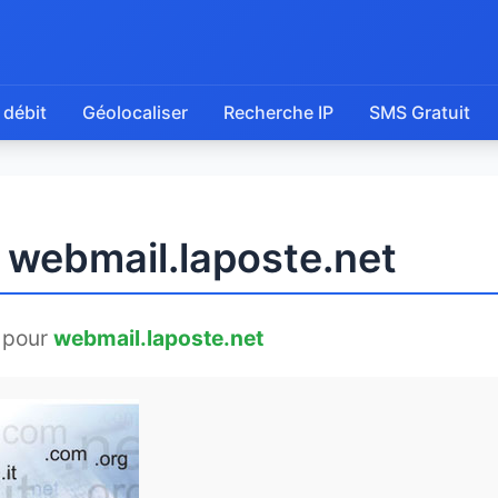
 débit
Géolocaliser
Recherche IP
SMS Gratuit
 webmail.laposte.net
 pour
webmail.laposte.net