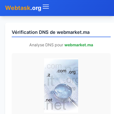
Webtask
.org
Accueil
Vérification DNS de webmarket.ma
Whois
Analyse DNS pour
webmarket.ma
Mon IP
DNS
Test de débit
Géolocaliser
Recherche IP
SMS Gratuit