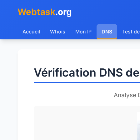
Webtask
.org
Accueil
Whois
Mon IP
DNS
Test de
Vérification DNS de
Analyse 