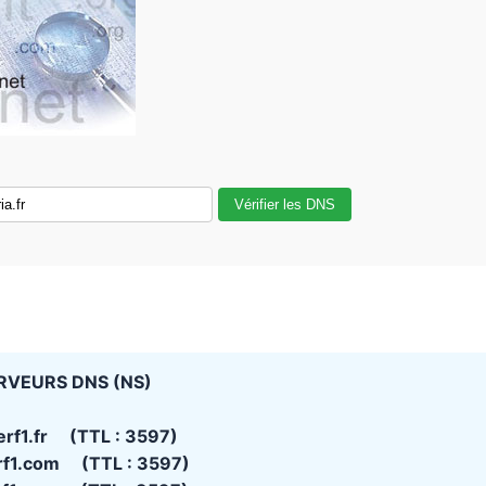
Vérifier les DNS
RVEURS DNS (NS)
erf1.fr (TTL : 3597)
rf1.com (TTL : 3597)