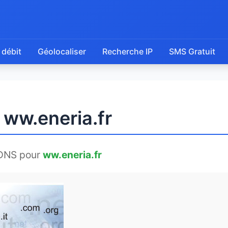
 débit
Géolocaliser
Recherche IP
SMS Gratuit
 ww.eneria.fr
DNS pour
ww.eneria.fr