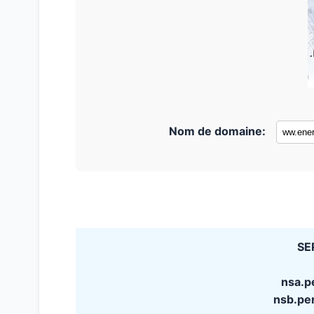
Nom de domaine:
SE
nsa.p
nsb.pe