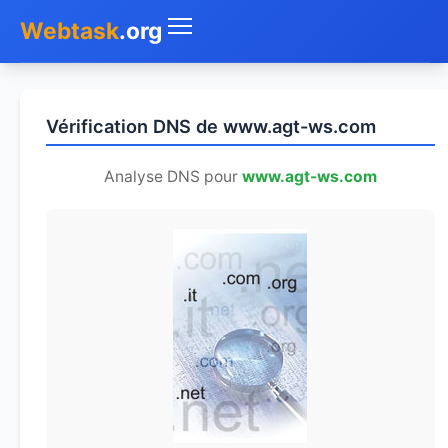
Webtask
.org
Accueil
Vérification DNS de www.agt-ws.com
Whois
Analyse DNS pour
www.agt-ws.com
Mon IP
DNS
Test de débit
Géolocaliser
Recherche IP
SMS Gratuit