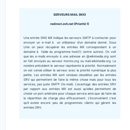
SERVEURS MAIL (MX)
redirect.ovh.net (Priorité 1)
Une entrée DNS MX indique les serveurs SMTP à contacter pour
envoyer un e-mail à un utilisateur d'un domaine donné. Sous
Unix on peut récupérer les entrées MX correspondant à un
domaine à l'aide du programme host(1) (entre autres). On voit
que les e-mails envoyés à une adresse en @wikimedia.org sont
en fait envoyés au serveur mormo.org ou mail.wikimedia.org. Le
nombre précédent le serveur représente la priorité. Normalement
on est censé utiliser le serveur avec la priorité numérique la plus
petite. Les entrées MX sont rendues obsolètes par les entrées
SRV qui permettent de faire la même chose mais pour tous les
services, pas juste SMTP (l'e-mail). L'avantage des entrées SRV
par rapport aux entrées MX est aussi qu'elles permettent de
choisir un port arbitraire pour chaque service ainsi que de faire de
la répartition de charge plus efficacement. L'inconvénient c'est
qu'il existe encore peu de programmes clients qui gèrent les
entrées SRV.