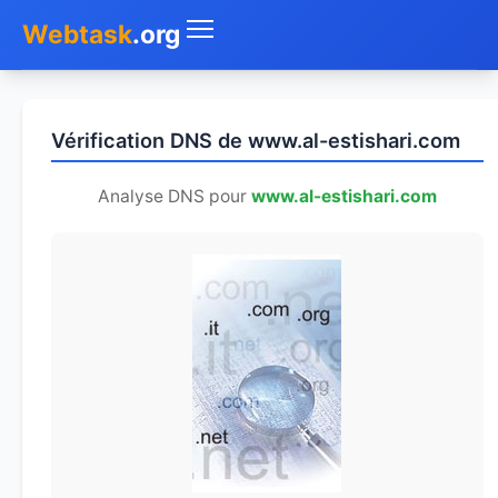
Webtask
.org
Accueil
Vérification DNS de www.al-estishari.com
Whois
Analyse DNS pour
www.al-estishari.com
Mon IP
DNS
Test de débit
Géolocaliser
Recherche IP
SMS Gratuit