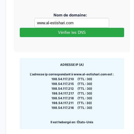
Nom de domaine:
Vérifier les DNS
ADRESSE IP (A)
L'adresse ip correspondant à www.al-estishari.com est :
198.54.117.210 (TTL : 30)
198.54.117.215 (TTL : 30)
198.54.117.212 (TTL : 30)
198.54.117.217 (TTL : 30)
198.54.117.218 (TTL : 30)
198.54.117.211 (TTL : 30)
198.54.117.216 (TTL : 30)
Il est hebergé en : États-Unis