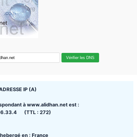
Vérifier les DNS
ADRESSE IP (A)
espondant à www.alidhan.net est :
86.33.4 (TTL : 272)
t hebergé en : France