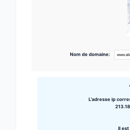
Nom de domaine:
L'adresse ip corr
213.1
Il es