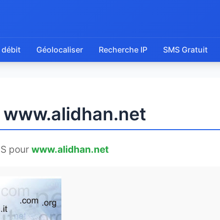
 débit
Géolocaliser
Recherche IP
SMS Gratuit
e www.alidhan.net
NS pour
www.alidhan.net