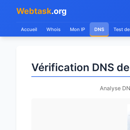
Webtask
.org
Accueil
Whois
Mon IP
DNS
Test de
Vérification DNS d
Analyse D