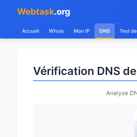
Webtask
.org
Accueil
Whois
Mon IP
DNS
Test de
Vérification DNS d
Analyse D