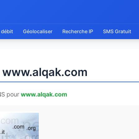
 débit
Géolocaliser
Recherche IP
SMS Gratuit
e www.alqak.com
NS pour
www.alqak.com