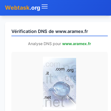
Webtask
.org
Accueil
Vérification DNS de www.aramex.fr
Whois
Analyse DNS pour
www.aramex.fr
Mon IP
DNS
Test de débit
Géolocaliser
Recherche IP
SMS Gratuit