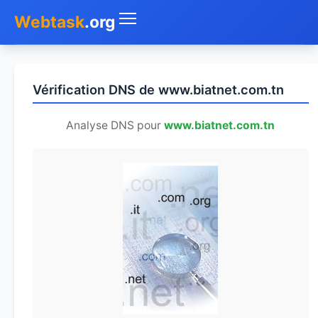
Webtask
.org
Accueil
Vérification DNS de www.biatnet.com.tn
Whois
Analyse DNS pour
www.biatnet.com.tn
Mon IP
DNS
Test de débit
Géolocaliser
Recherche IP
SMS Gratuit