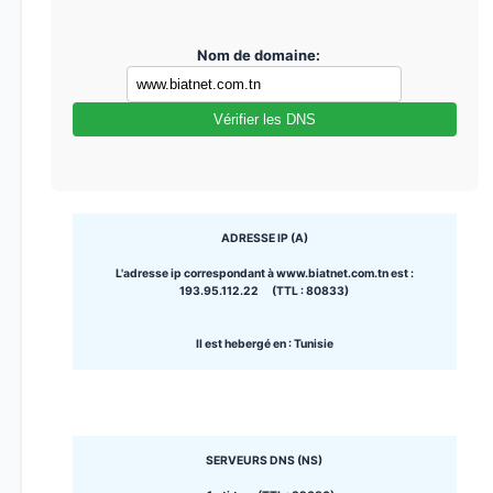
Nom de domaine:
Vérifier les DNS
ADRESSE IP (A)
L'adresse ip correspondant à www.biatnet.com.tn est :
193.95.112.22 (TTL : 80833)
Il est hebergé en : Tunisie
SERVEURS DNS (NS)