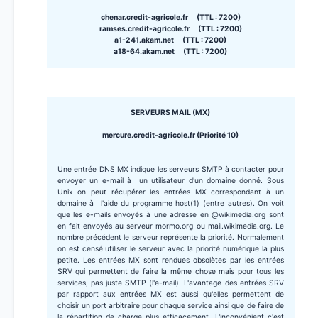
chenar.credit-agricole.fr (TTL : 7200)
ramses.credit-agricole.fr (TTL : 7200)
a1-241.akam.net (TTL : 7200)
a18-64.akam.net (TTL : 7200)
SERVEURS MAIL (MX)
mercure.credit-agricole.fr (Priorité 10)
Une entrée DNS MX indique les serveurs SMTP à contacter pour
envoyer un e-mail à un utilisateur d'un domaine donné. Sous
Unix on peut récupérer les entrées MX correspondant à un
domaine à l'aide du programme host(1) (entre autres). On voit
que les e-mails envoyés à une adresse en @wikimedia.org sont
en fait envoyés au serveur mormo.org ou mail.wikimedia.org. Le
nombre précédent le serveur représente la priorité. Normalement
on est censé utiliser le serveur avec la priorité numérique la plus
petite. Les entrées MX sont rendues obsolètes par les entrées
SRV qui permettent de faire la même chose mais pour tous les
services, pas juste SMTP (l'e-mail). L'avantage des entrées SRV
par rapport aux entrées MX est aussi qu'elles permettent de
choisir un port arbitraire pour chaque service ainsi que de faire de
la répartition de charge plus efficacement. L'inconvénient c'est