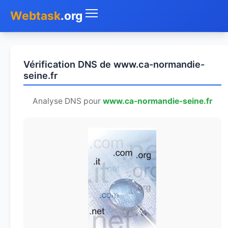
Webtask
.org
Accueil
Vérification DNS de www.ca-normandie-
Whois
seine.fr
Mon IP
Analyse DNS pour
www.ca-normandie-seine.fr
DNS
Test de débit
Géolocaliser
Recherche IP
SMS Gratuit