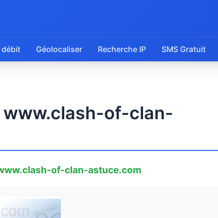
 débit
Géolocaliser
Recherche IP
SMS Gratuit
e www.clash-of-clan-
www.clash-of-clan-astuce.com