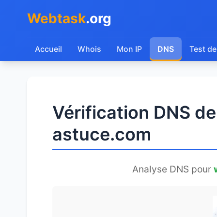
Webtask
.org
Accueil
Whois
Mon IP
DNS
Test de
Vérification DNS d
astuce.com
Analyse DNS pour