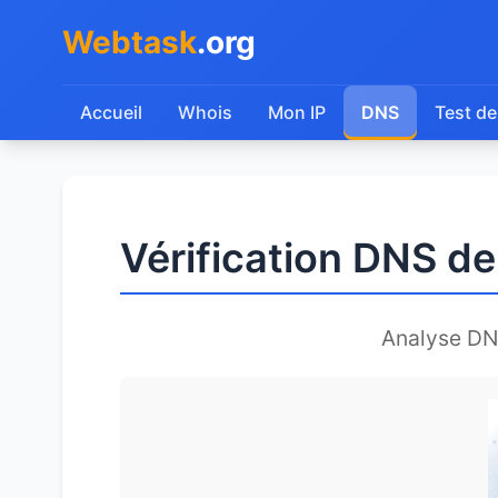
Webtask
.org
Accueil
Whois
Mon IP
DNS
Test de
Vérification DNS 
Analyse DN