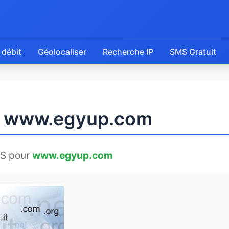
 débit
Géolocaliser
Recherche IP
SMS Gratuit
de www.egyup.com
S pour
www.egyup.com