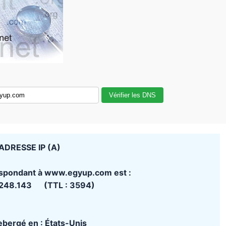
Vérifier les DNS
ADRESSE IP (A)
espondant à www.egyup.com est :
.248.143 (TTL : 3594)
hebergé en : États-Unis