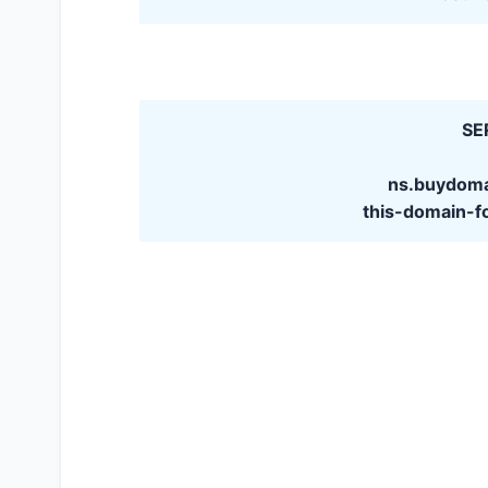
SE
ns.buydom
this-domain-