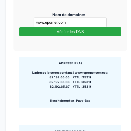
Nom de domaine:
Vérifier les DNS
ADRESSE IP (A)
L'adresse ip correspondant à www.eporner.com est :
82.192.65.65 (TTL : 3531)
82.192.65.66 (TTL : 3531)
82.192.65.67 (TTL : 3531)
Il est hebergé en : Pays-Bas