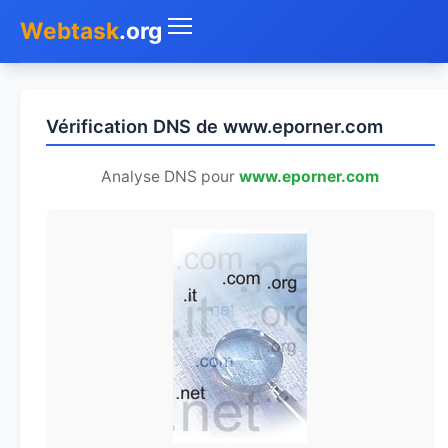
Webtask
.org
Accueil
Vérification DNS de www.eporner.com
Whois
Analyse DNS pour
www.eporner.com
Mon IP
DNS
Test de débit
Géolocaliser
Recherche IP
SMS Gratuit