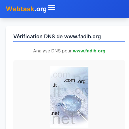
Webtask
.org
Accueil
Vérification DNS de www.fadib.org
Whois
Analyse DNS pour
www.fadib.org
Mon IP
DNS
Test de débit
Géolocaliser
Recherche IP
SMS Gratuit