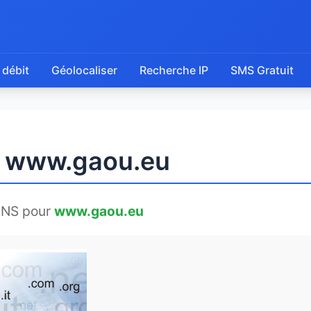
 débit
Géolocaliser
Recherche IP
SMS Gratuit
e www.gaou.eu
DNS pour
www.gaou.eu