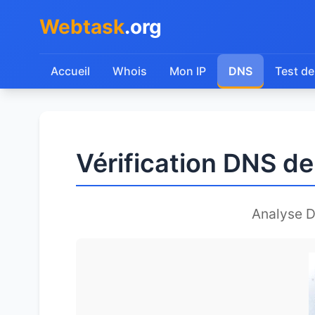
Webtask
.org
Accueil
Whois
Mon IP
DNS
Test de
Vérification DNS d
Analyse 