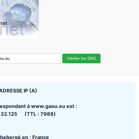
Vérifier les DNS
ADRESSE IP (A)
rrespondant à www.gaou.eu est :
132.125 (TTL : 7988)
t hebergé en : France