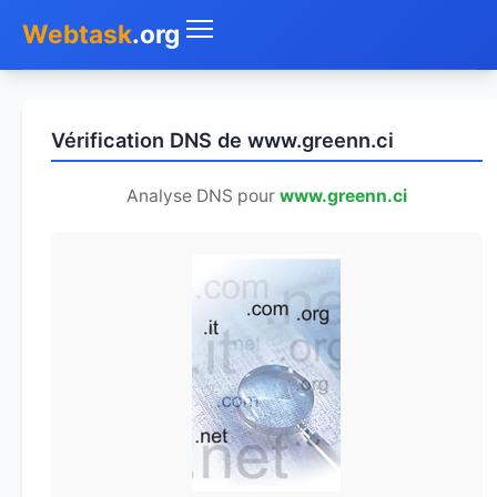
Webtask
.org
Accueil
Vérification DNS de www.greenn.ci
Whois
Analyse DNS pour
www.greenn.ci
Mon IP
DNS
Test de débit
Géolocaliser
Recherche IP
SMS Gratuit