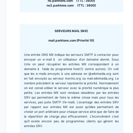
ns.parktons.com (TTL : 3600)
ns2.parktons.com (TTL : 3600)
SERVEURS MAIL (MX)
mail.parktons.com (Priorité 10)
Une entrée DNS MX indique les serveurs SMTP à contacter pour
envoyer un e-mail à un utilisateur d'un domaine donné. Sous
Unix on peut récupérer les entrées MX correspondant à un
domaine à l'aide du programme host(1) (entre autres). On voit
que les e-mails envoyés à une adresse en @wikimedia.org sont
en fait envoyés au serveur mormo.org ou mail.wikimedia.org. Le
nombre précédent le serveur représente la priorité. Normalement
on est censé utiliser le serveur avec la priorité numérique la plus
petite. Les entrées MX sont rendues obsolètes par les entrées
SRV qui permettent de faire la même chose mais pour tous les
services, pas juste SMTP (l'e-mail). L'avantage des entrées SRV
par rapport aux entrées MX est aussi qu'elles permettent de
choisir un port arbitraire pour chaque service ainsi que de faire de
la répartition de charge plus efficacement. L'inconvénient c'est
qu'il existe encore peu de programmes clients qui gèrent les
entrées SRV.