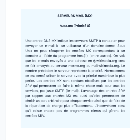
SERVEURS MAIL (MX)
husa.ma (Priorité 0)
Une entrée DNS MX indique les serveurs SMTP à contacter pour
envoyer un e-mail à un utilisateur d'un domaine donné. Sous
Unix on peut récupérer les entrées MX correspondant à un
domaine à l'aide du programme host(1) (entre autres). On voit
que les e-mails envoyés à une adresse en @wikimedia.org sont
en fait envoyés au serveur mormo.org ou mail.wikimedia.org. Le
nombre précédent le serveur représente la priorité. Normalement
on est censé utiliser le serveur avec la priorité numérique la plus
petite. Les entrées MX sont rendues obsolètes par les entrées
SRV qui permettent de faire la même chose mais pour tous les
services, pas juste SMTP (l'e-mail). L'avantage des entrées SRV
par rapport aux entrées MX est aussi qu'elles permettent de
choisir un port arbitraire pour chaque service ainsi que de faire de
la répartition de charge plus efficacement. L'inconvénient c'est
qu'il existe encore peu de programmes clients qui gèrent les
entrées SRV.