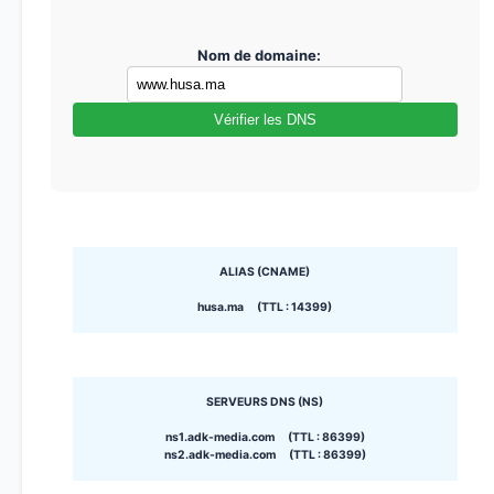
Nom de domaine:
Vérifier les DNS
ALIAS (CNAME)
husa.ma (TTL : 14399)
SERVEURS DNS (NS)
ns1.adk-media.com (TTL : 86399)
ns2.adk-media.com (TTL : 86399)