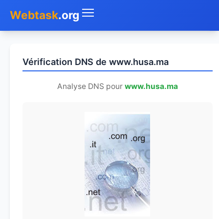
Webtask
.org
Accueil
Vérification DNS de www.husa.ma
Whois
Analyse DNS pour
www.husa.ma
Mon IP
DNS
Test de débit
Géolocaliser
Recherche IP
SMS Gratuit