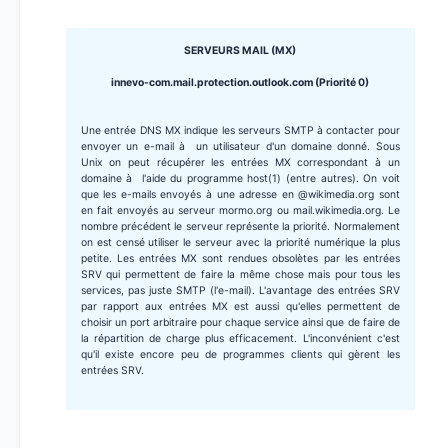
SERVEURS MAIL (MX)
innevo-com.mail.protection.outlook.com (Priorité 0)
Une entrée DNS MX indique les serveurs SMTP à contacter pour
envoyer un e-mail à un utilisateur d'un domaine donné. Sous
Unix on peut récupérer les entrées MX correspondant à un
domaine à l'aide du programme host(1) (entre autres). On voit
que les e-mails envoyés à une adresse en @wikimedia.org sont
en fait envoyés au serveur mormo.org ou mail.wikimedia.org. Le
nombre précédent le serveur représente la priorité. Normalement
on est censé utiliser le serveur avec la priorité numérique la plus
petite. Les entrées MX sont rendues obsolètes par les entrées
SRV qui permettent de faire la même chose mais pour tous les
services, pas juste SMTP (l'e-mail). L'avantage des entrées SRV
par rapport aux entrées MX est aussi qu'elles permettent de
choisir un port arbitraire pour chaque service ainsi que de faire de
la répartition de charge plus efficacement. L'inconvénient c'est
qu'il existe encore peu de programmes clients qui gèrent les
entrées SRV.