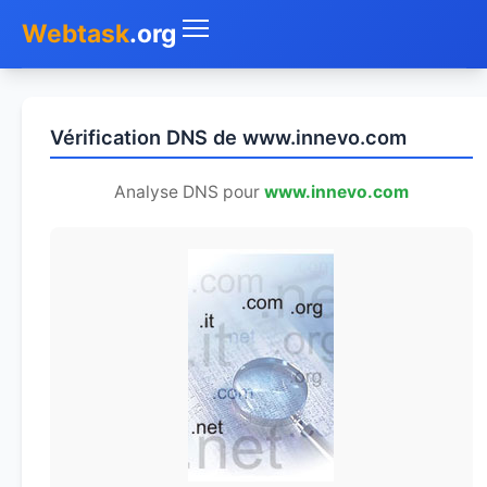
Webtask
.org
Accueil
Vérification DNS de www.innevo.com
Whois
Analyse DNS pour
www.innevo.com
Mon IP
DNS
Test de débit
Géolocaliser
Recherche IP
SMS Gratuit