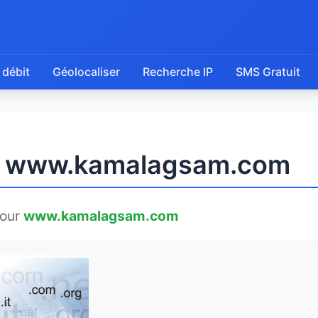
 débit
Géolocaliser
Recherche IP
SMS Gratuit
de www.kamalagsam.com
pour
www.kamalagsam.com