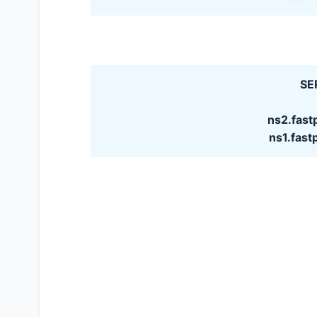
SE
ns2.fas
ns1.fas