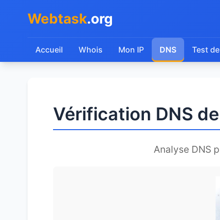
Webtask
.org
Accueil
Whois
Mon IP
DNS
Test de
Vérification DNS 
Analyse DNS 