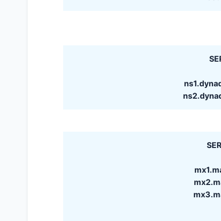
SE
ns1.dyna
ns2.dyna
SER
mx1.ma
mx2.mai
mx3.mai