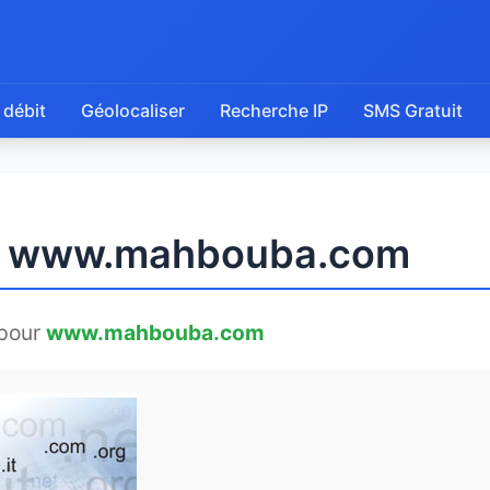
 débit
Géolocaliser
Recherche IP
SMS Gratuit
de www.mahbouba.com
pour
www.mahbouba.com