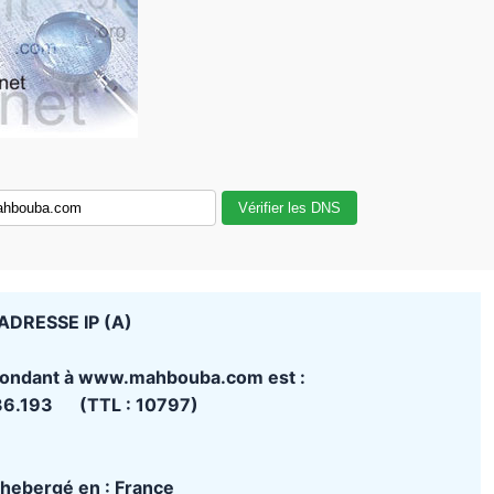
Vérifier les DNS
ADRESSE IP (A)
spondant à www.mahbouba.com est :
36.193 (TTL : 10797)
t hebergé en : France