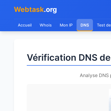
Webtask
.org
Accueil
Whois
Mon IP
DNS
Test de
Vérification DNS 
Analyse DNS 