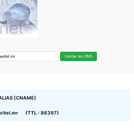
Vérifier les DNS
ALIAS (CNAME)
ritel.mr (TTL : 86397)