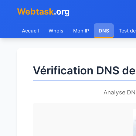
Webtask
.org
Accueil
Whois
Mon IP
DNS
Test de
Vérification DNS d
Analyse DN