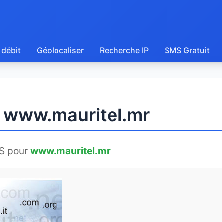
 débit
Géolocaliser
Recherche IP
SMS Gratuit
e www.mauritel.mr
S pour
www.mauritel.mr