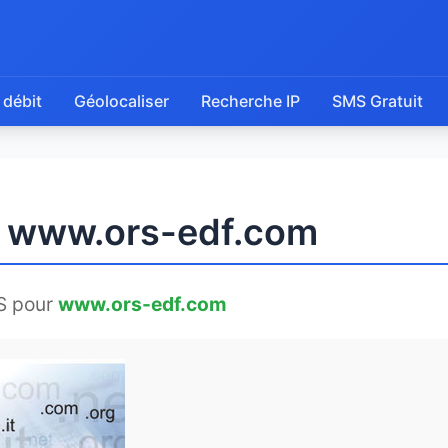
 débit
Géolocaliser
Recherche IP
SMS Gratuit
e www.ors-edf.com
S pour
www.ors-edf.com