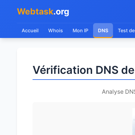
Webtask
.org
Accueil
Whois
Mon IP
DNS
Test de
Vérification DNS d
Analyse DN