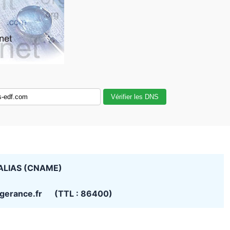
Vérifier les DNS
ALIAS (CNAME)
fogerance.fr (TTL : 86400)