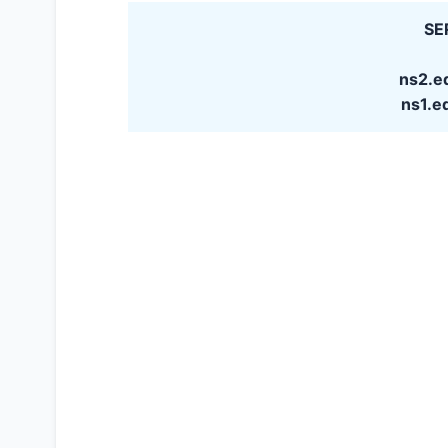
SE
ns2.e
ns1.e