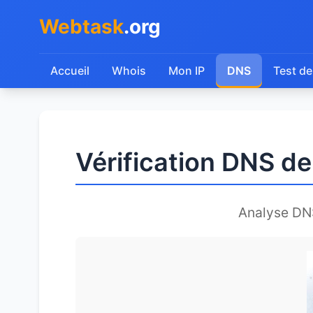
Webtask
.org
Accueil
Whois
Mon IP
DNS
Test de
Vérification DNS d
Analyse DN