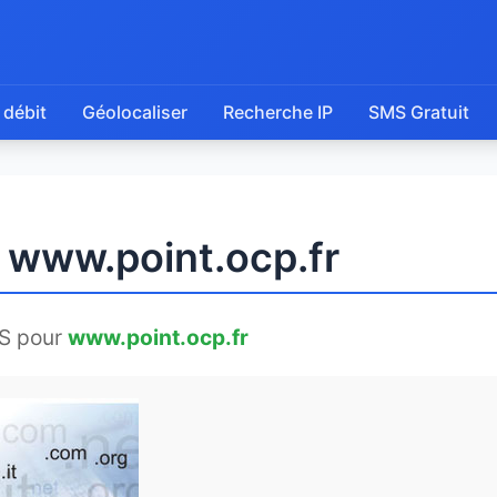
 débit
Géolocaliser
Recherche IP
SMS Gratuit
e www.point.ocp.fr
S pour
www.point.ocp.fr