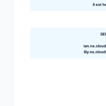
Il est 
SE
ian.ns.clo
lily.ns.clo