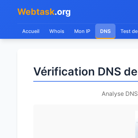
Webtask
.org
Accueil
Whois
Mon IP
DNS
Test de
Vérification DNS 
Analyse DNS