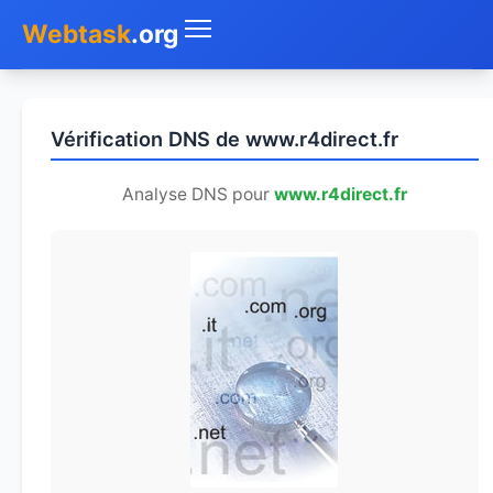
Webtask
.org
Accueil
Vérification DNS de www.r4direct.fr
Whois
Analyse DNS pour
www.r4direct.fr
Mon IP
DNS
Test de débit
Géolocaliser
Recherche IP
SMS Gratuit