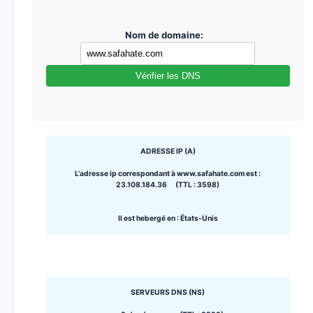
Nom de domaine:
Vérifier les DNS
ADRESSE IP (A)
L'adresse ip correspondant à www.safahate.com est :
23.108.184.36 (TTL : 3598)
Il est hebergé en : États-Unis
SERVEURS DNS (NS)