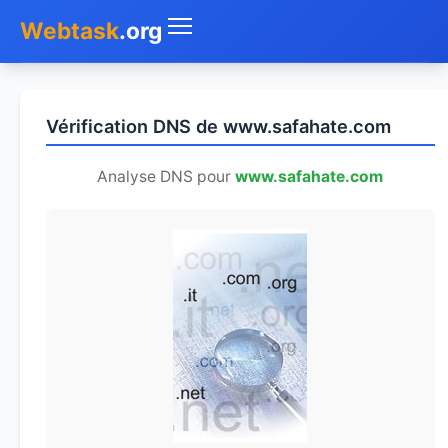
Webtask
.org
Accueil
Vérification DNS de www.safahate.com
Whois
Analyse DNS pour
www.safahate.com
Mon IP
DNS
Test de débit
Géolocaliser
Recherche IP
SMS Gratuit