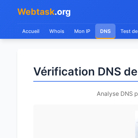
Webtask
.org
Accueil
Whois
Mon IP
DNS
Test de
Vérification DNS 
Analyse DNS 