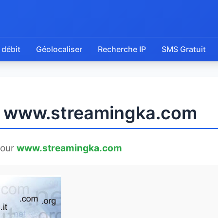
 débit
Géolocaliser
Recherche IP
SMS Gratuit
de www.streamingka.com
pour
www.streamingka.com