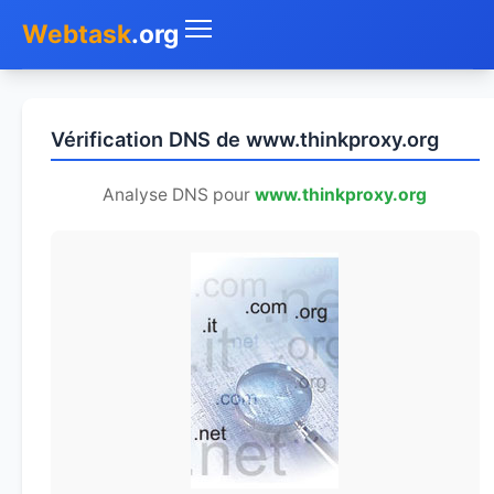
Webtask
.org
Accueil
Vérification DNS de www.thinkproxy.org
Whois
Analyse DNS pour
www.thinkproxy.org
Mon IP
DNS
Test de débit
Géolocaliser
Recherche IP
SMS Gratuit